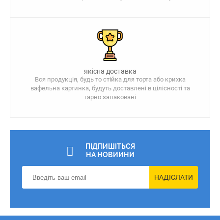
якісна доставка
Вся продукція, будь то стійка для торта або крихка
вафельна картинка, будуть доставлені в цілісності та
гарно запаковані
ПІДПИШІТЬСЯ
НА НОВИИНИ
НАДІСЛАТИ