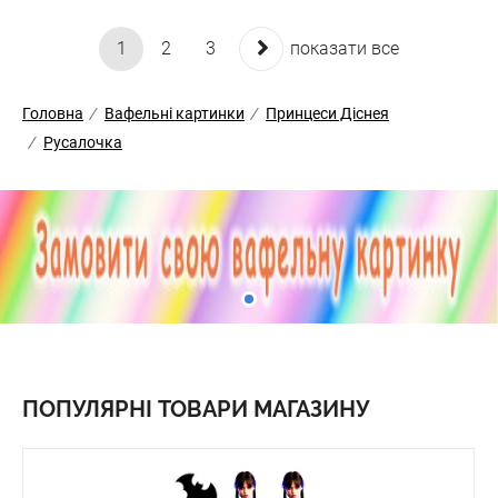
1
2
3
показати все
Головна
/
Вафельні картинки
/
Принцеси Діснея
/
Русалочка
ПОПУЛЯРНІ ТОВАРИ МАГАЗИНУ