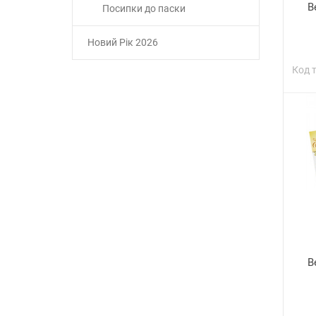
В
Посипки до паски
Новий Рік 2026
Код 
В