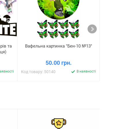
рів та
Вафельна картинка "Бен-10 №13"
Вафельна 
ця)
50.00 грн.
аявності
Код товару: 50140
В наявності
Код товару: 