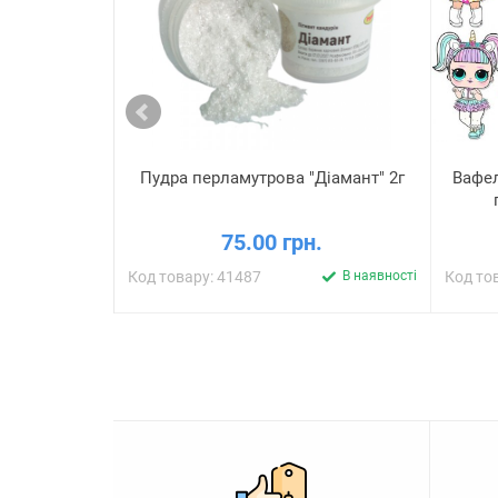
Пудра перламутрова "Діамант" 2г
Вафел
75.00 грн.
Код товару: 41487
В наявності
Код то