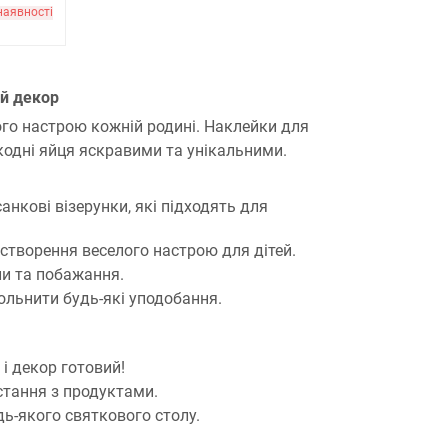
наявності
ій декор
ого настрою кожній родині. Наклейки для
икодні яйця яскравими та унікальними.
анкові візерунки, які підходять для
 створення веселого настрою для дітей.
и та побажання.
ольнити будь-які уподобання.
і декор готовий!
стання з продуктами.
ь-якого святкового столу.