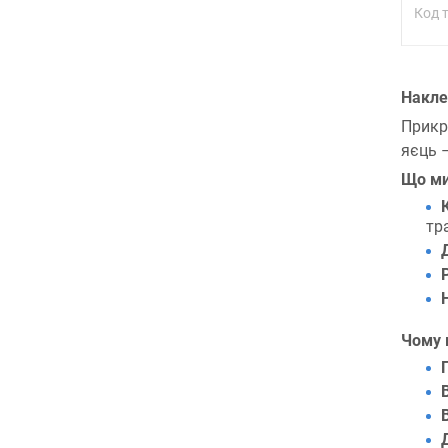
Код 
Накле
Прикр
яєць 
Що ми
тр
Чому 