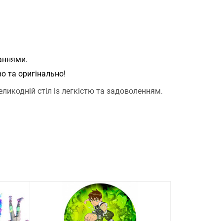
аннями.
о та оригінально!
ликодній стіл із легкістю та задоволенням.