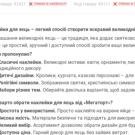
товару: 92421
Немає в наявності
Код товару: 90111
Немає в 
йки для яєць – легкий спосіб створити яскравий великодн
ашання великодніх яєць – це традиція, яка додає святков
– це простий, зручний і доступний спосіб зробити ваші вел
 пропонуємо?
Класичні наклейки.
Великодні мотиви: квіти, орнаменти, пис
адиційного декору.
Дитячі дизайни.
Кролики, курчата, казкові персонажі – для
Релігійні символи.
Зображення святих, християнські символ
Набори різних тем.
Обирайте декілька варіантів, щоб задов
варто обрати наклейки для яєць від «Мегаторт»?
Простота у використанні.
Просто наклейте на варене яйце – 
Висока якість.
Матеріали безпечні та підходять для викори
Великий вибір.
Асортимент дозволяє обрати дизайн для буд
Доступна ціна.
Гарний декор для яєць без зайвих витрат.