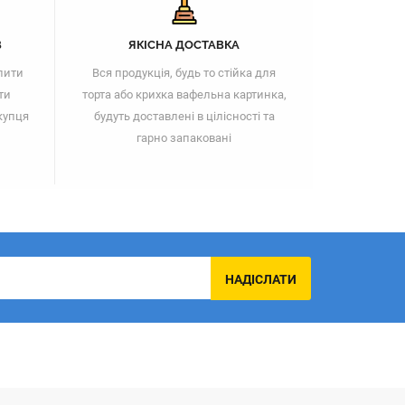
В
ЯКІСНА ДОСТАВКА
пити
Вся продукція, будь то стійка для
ти
торта або крихка вафельна картинка,
купця
будуть доставлені в цілісності та
гарно запаковані
НАДІСЛАТИ