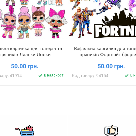
ьна картинка для топерів та
Вафельна картинка для топе
пряників Ляльки Лолки
пряників Фортнайт (форте
50.00 грн.
50.00 грн.
вару: 41914
В наявності
Код товару: 94154
В н