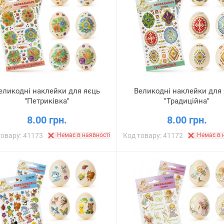
еликодні наклейки для яєць
Великодні наклейки для
"Петриківка"
"Традиційна"
8.00 грн.
8.00 грн.
товару: 41173
Немає в наявності
Код товару: 41172
Немає в 