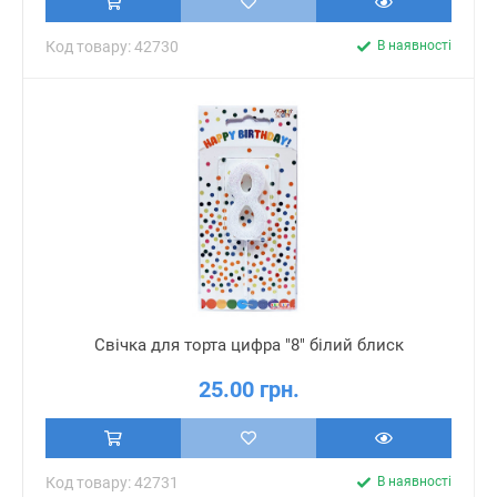
Код товару: 42730
В наявності
Свічка для торта цифра "8" білий блиск
25.00 грн.
Код товару: 42731
В наявності