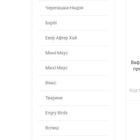
Черепашки Ніндзя
Барбі
Евер Афтер Хай
Мінні-Маус
Ваф
Міккі Маус
пр
Вінкс
Код 
Тварини
Engry Birds
Вспиш