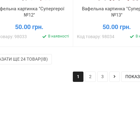
фельна картинка "Супергерої
Вафельна картинка "Супер
№12"
№13"
50.00 грн.
50.00 грн.
товару: 98033
В наявності
Код товару: 98034
В 
ЗАТИ ЩЕ 24 ТОВАР(ІВ)
1
2
3
ПОКАЗ