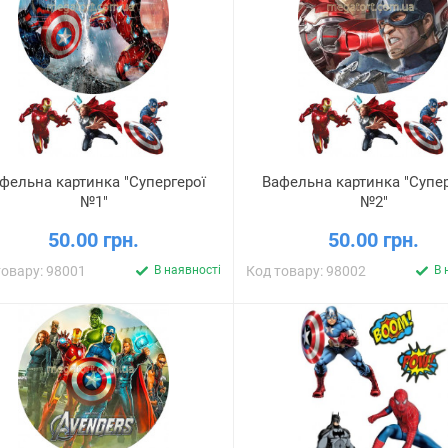
фельна картинка "Супергерої
Вафельна картинка "Супер
№1"
№2"
50.00 грн.
50.00 грн.
товару: 98001
В наявності
Код товару: 98002
В 