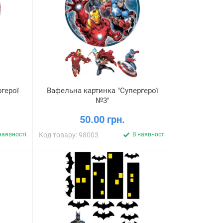
герої
Вафельна картинка "Супергерої
№3"
50.00 грн.
наявності
Код товару: 98003
В наявності