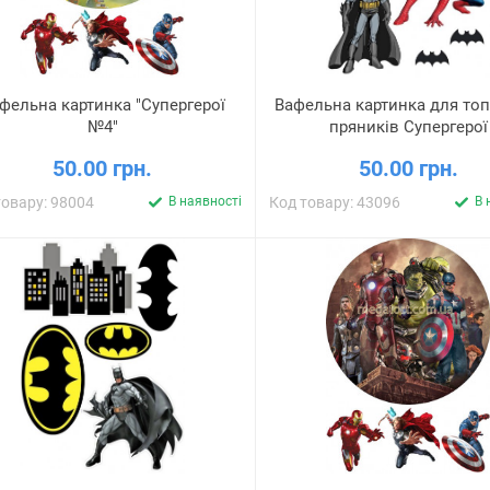
фельна картинка "Супергерої
Вафельна картинка для топ
№4"
пряників Супергерої
50.00 грн.
50.00 грн.
товару: 98004
В наявності
Код товару: 43096
В 