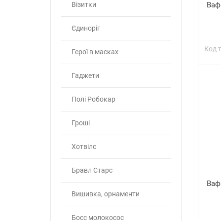
Візитки
Ваф
Єдиноріг
Код 
Герої в масках
Гаджети
Полі Робокар
Гроші
Хотвілс
Бравл Старс
Ваф
Вишивка, орнаменти
Босс молокосос