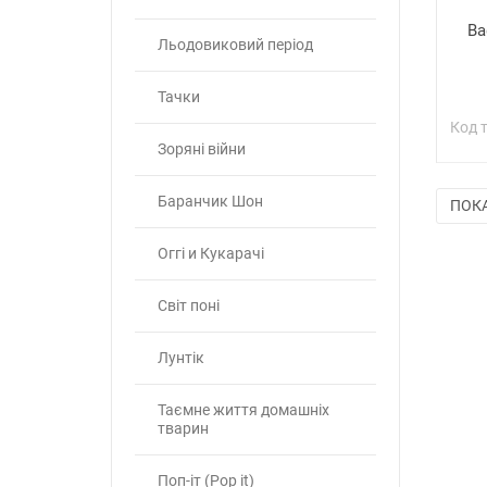
Ва
Льодовиковий період
Тачки
Код 
Зоряні війни
Баранчик Шон
ПОКА
Оггі и Кукарачі
Світ поні
Лунтік
Таємне життя домашніх
тварин
Поп-іт (Pop it)