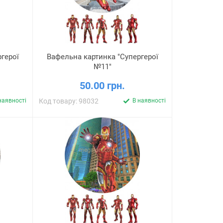
герої
Вафельна картинка "Супергерої
№11"
50.00 грн.
наявності
Код товару: 98032
В наявності