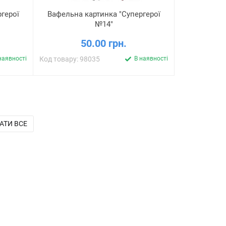
герої
Вафельна картинка "Супергерої
№14"
50.00 грн.
наявності
Код товару: 98035
В наявності
АТИ ВСЕ