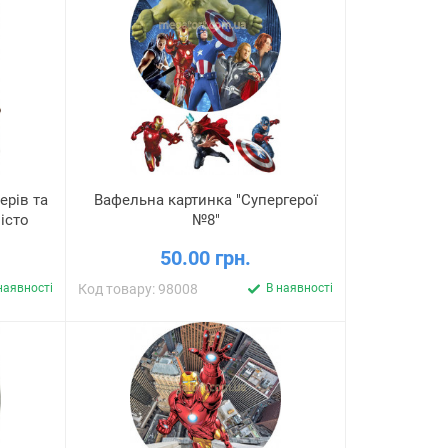
ерів та
Вафельна картинка "Супергерої
істо
№8"
50.00 грн.
наявності
Код товару: 98008
В наявності