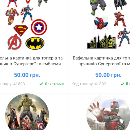
ельна картинка для топерів та
Вафельна картинка для топ
яників Супергерої та емблеми
пряників Супергерої та м
50.00 грн.
50.00 грн.
товару: 41893
В наявності
Код товару: 41892
В 