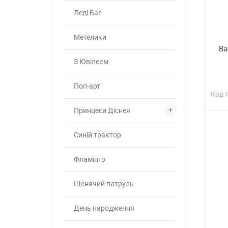
Леді Баг
Метелики
Ва
З Ювілеєм
Поп-арт
Код 
Принцеси Діснея
Синій трактор
Фламінго
Щенячий патруль
День народження