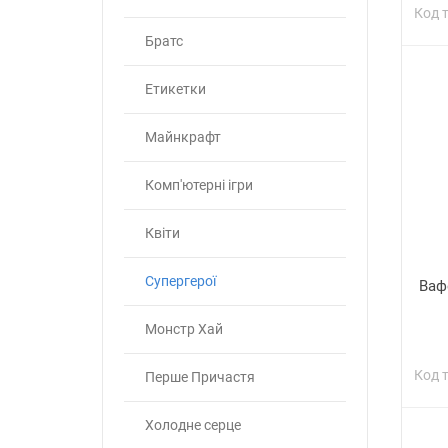
Код 
Братс
Етикетки
Майнкрафт
Комп'ютерні ігри
Квіти
Супергерої
Ваф
Монстр Хай
Код 
Перше Причастя
Холодне серце