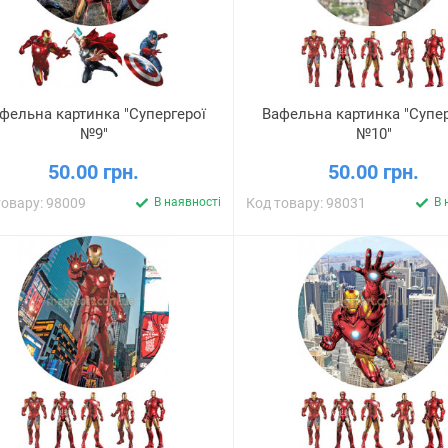
фельна картинка "Супергерої
Вафельна картинка "Супер
№9"
№10"
50.00 грн.
50.00 грн.
товару: 98009
В наявності
Код товару: 98031
В 