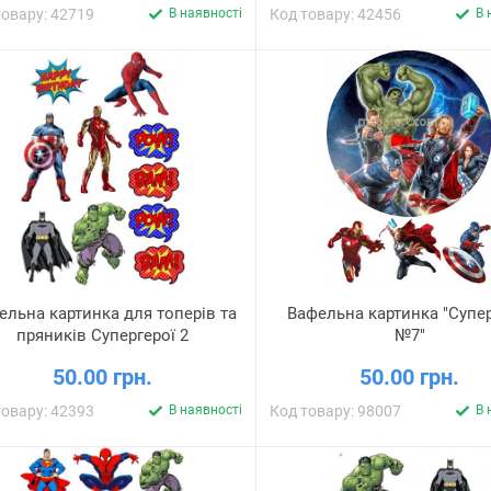
товару: 42719
В наявності
Код товару: 42456
В 
ельна картинка для топерів та
Вафельна картинка "Супер
пряників Супергерої 2
№7"
50.00 грн.
50.00 грн.
товару: 42393
В наявності
Код товару: 98007
В 