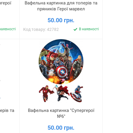
герої
Вафельна картинка для топерів та
пряників Герої марвел
50.00 грн.
наявності
Код товару: 42782
В наявності
ерів та
Вафельна картинка "Супергерої
№6"
50.00 грн.