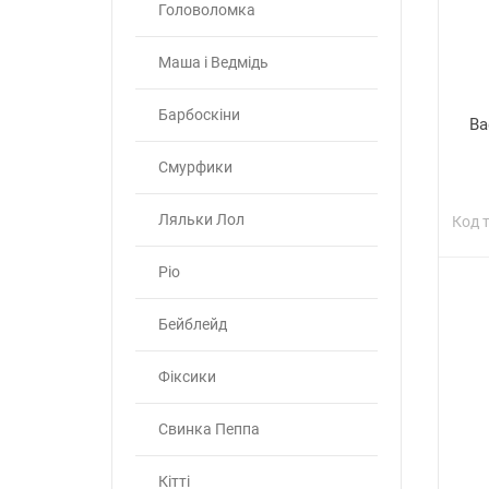
Головоломка
Маша і Ведмідь
Барбоскіни
Ва
Смурфики
Ляльки Лол
Код 
Ріо
Бейблейд
Фіксики
Свинка Пеппа
Кітті