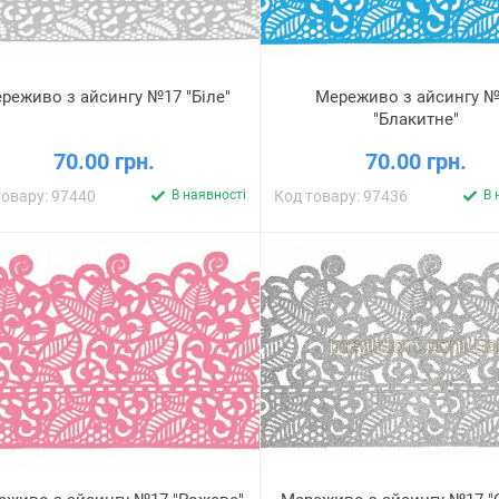
реживо з айсингу №17 "Біле"
Мереживо з айсингу №
"Блакитне"
70.00 грн.
70.00 грн.
товару: 97440
В наявності
Код товару: 97436
В 