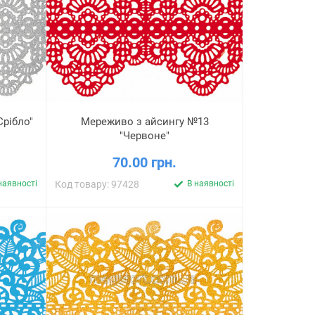
рібло"
Мереживо з айсингу №13
"Червоне"
70.00 грн.
наявності
Код товару: 97428
В наявності