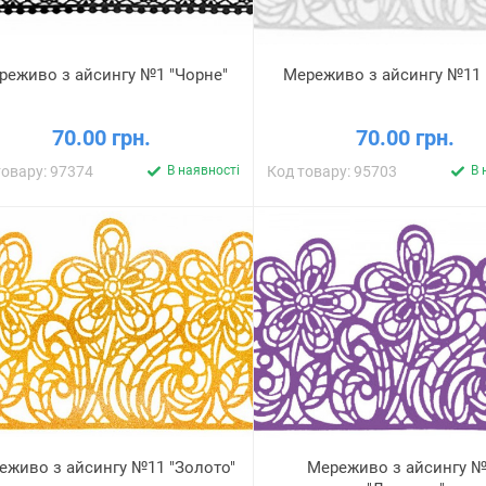
реживо з айсингу №1 "Чорне"
Мереживо з айсингу №11 "
70.00 грн.
70.00 грн.
товару: 97374
В наявності
Код товару: 95703
В 
еживо з айсингу №11 "Золото"
Мереживо з айсингу №