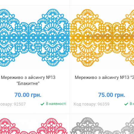
Мереживо з айсингу №13
Мереживо з айсингу №13 "
"Блакитне"
70.00 грн.
75.00 грн.
товару: 92507
В наявності
Код товару: 96359
В 