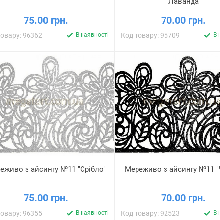
"Лаванда"
75.00 грн.
70.00 грн.
товару: 96362
В наявності
Код товару: 95709
В 
еживо з айсингу №11 "Срібло"
Мереживо з айсингу №11 "
75.00 грн.
70.00 грн.
товару: 96355
В наявності
Код товару: 92523
В 