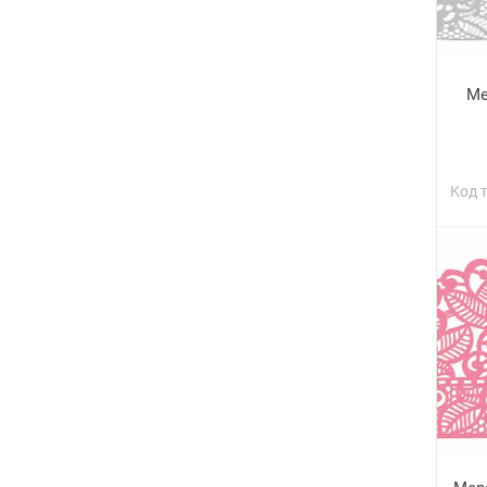
Ме
Код 