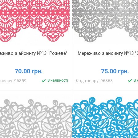
еживо з айсингу №13 "Рожеве"
Мереживо з айсингу №13 "С
70.00 грн.
75.00 грн.
товару: 96859
В наявності
Код товару: 96363
В 