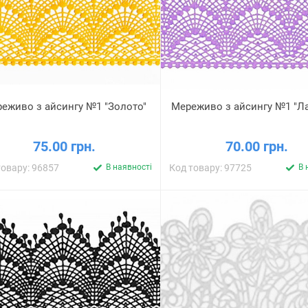
еживо з айсингу №1 "Золото"
Мереживо з айсингу №1 "Л
75.00 грн.
70.00 грн.
товару: 96857
В наявності
Код товару: 97725
В 