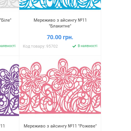
Біле"
Мереживо з айсингу №11
"Блакитне"
70.00 грн.
наявності
Код товару: 95702
В наявності
11
Мереживо з айсингу №11 "Рожеве"