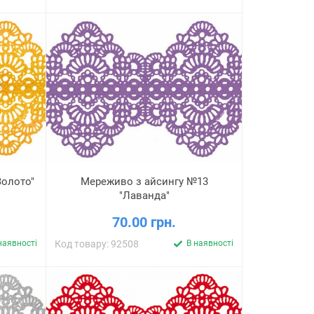
Золото"
Мереживо з айсингу №13
"Лаванда"
70.00 грн.
наявності
Код товару: 92508
В наявності