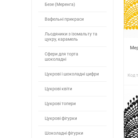
Безе (Меренга)
Вафельні прикраси
Льодяники з ізомальту та
цукру, карамель
Мер
Сфери для торта
шоколадні
Цукрові і шоколадні цифри
Код 
Цукрові квіти
Цукрові топери
Цукрові фігурки
Шоколадні фігурки