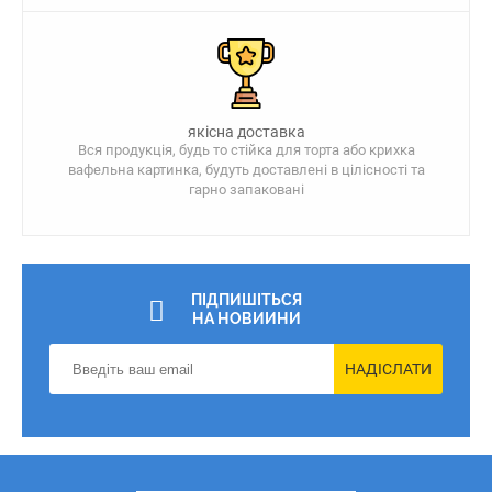
якісна доставка
Вся продукція, будь то стійка для торта або крихка
вафельна картинка, будуть доставлені в цілісності та
гарно запаковані
ПІДПИШІТЬСЯ
НА НОВИИНИ
НАДІСЛАТИ