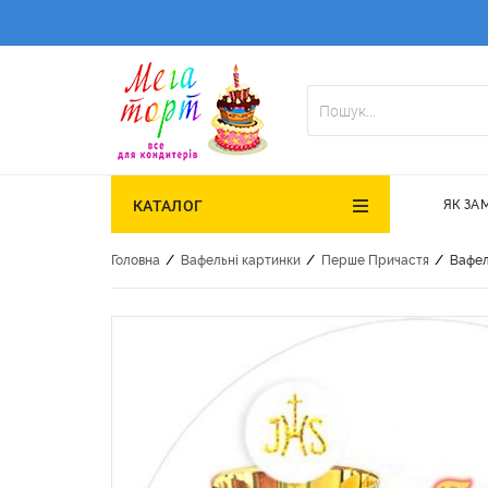
ЯК ЗА
КАТАЛОГ
/
/
/
Головна
Вафельні картинки
Перше Причастя
Вафел