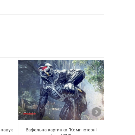
-павук
Вафельна картинка "Комп'ютерні
Вафельна 