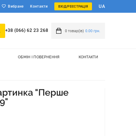
UA
Вибране
Контакти
ВХІД/РЕЄСТРАЦІЯ
+38 (066) 62 23 268
0
товар(ів)
0.00 грн.
ОБМІН І ПОВЕРНЕННЯ
КОНТАКТИ
артинка "Перше
9"