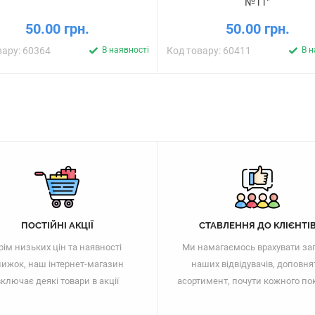
№11"
50.00 грн.
50.00 грн.
вару: 60364
В наявності
Код товару: 60411
В н
ПОСТІЙНІ АКЦІЇ
СТАВЛЕННЯ ДО КЛІЄНТІ
рім низьких цін та наявності
Ми намагаємось врахувати за
ижок, наш інтернет-магазин
наших відвідувачів, доповня
ключає деякі товари в акції
асортимент, почути кожного по