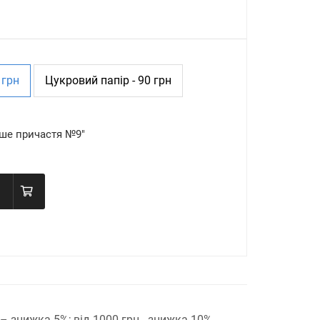
 грн
Цукровий папір - 90 грн
ше причастя №9"
н – знижка 5%;
від 1000 грн - знижка 10%