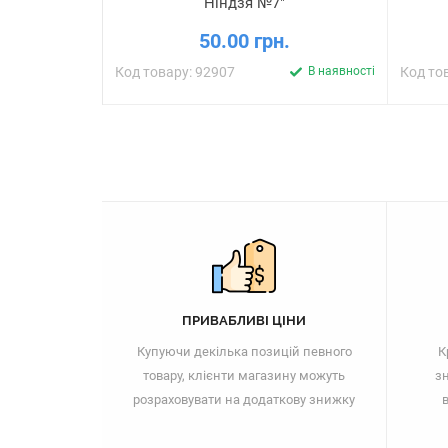
Ніндзя №7"
50.00 грн.
Код товару: 92907
В наявності
Код то
ПРИВАБЛИВІ ЦІНИ
Купуючи декілька позицій певного
К
товару, клієнти магазину можуть
зн
розраховувати на додаткову знижку
в