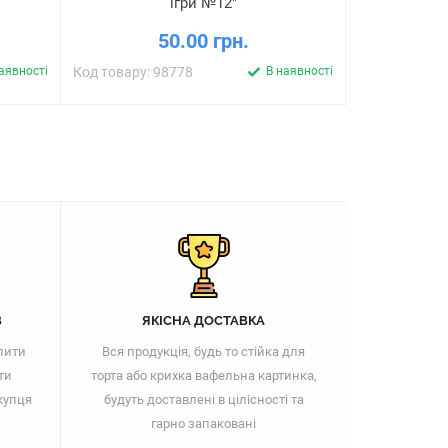
ігри №12"
50.00 грн.
аявності
Код товару: 98778
В наявності
Код товару: 
В
ЯКІСНА ДОСТАВКА
пити
Вся продукція, будь то стійка для
ти
торта або крихка вафельна картинка,
купця
будуть доставлені в цілісності та
гарно запаковані