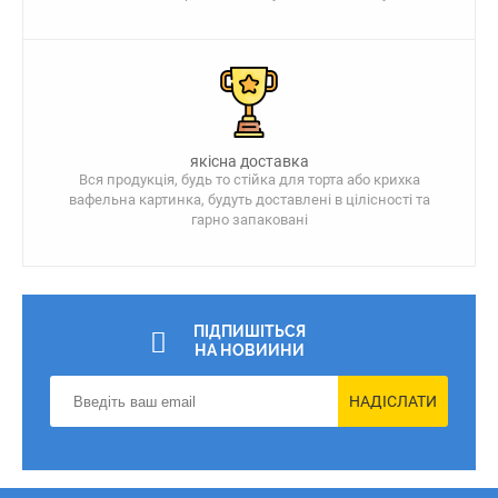
якісна доставка
Вся продукція, будь то стійка для торта або крихка
вафельна картинка, будуть доставлені в цілісності та
гарно запаковані
ПІДПИШІТЬСЯ
НА НОВИИНИ
НАДІСЛАТИ