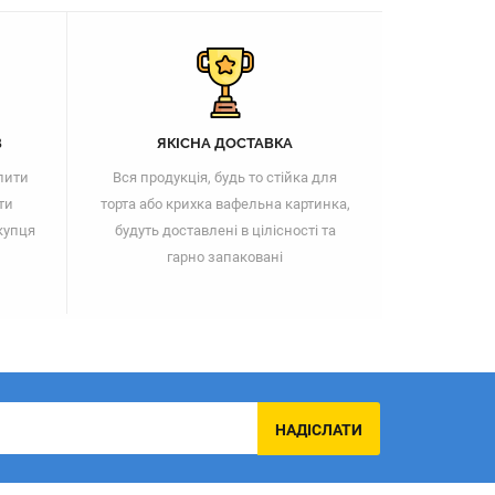
В
ЯКІСНА ДОСТАВКА
пити
Вся продукція, будь то стійка для
ти
торта або крихка вафельна картинка,
купця
будуть доставлені в цілісності та
гарно запаковані
НАДІСЛАТИ