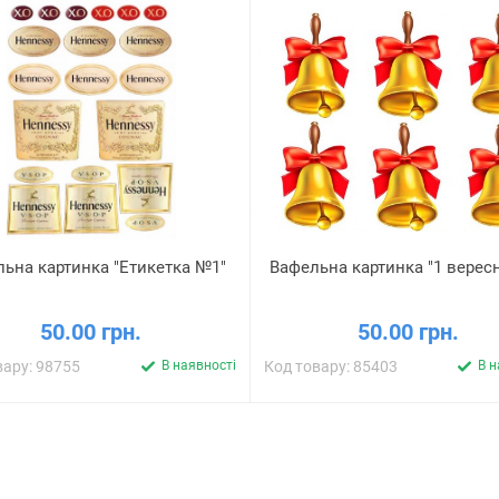
ьна картинка "Етикетка №1"
Вафельна картинка "1 верес
50.00 грн.
50.00 грн.
вару: 98755
В наявності
Код товару: 85403
В н