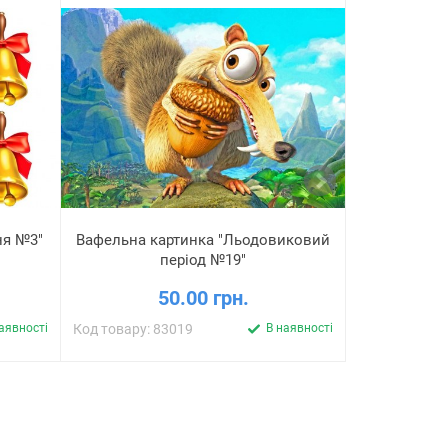
ня №3"
Вафельна картинка "Льодовиковий
Набір цукр
період №19"
50.00 грн.
1
аявності
Код товару: 83019
В наявності
Код товару: 