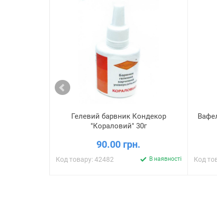
Гелевий барвник Кондекор
Вафел
"Кораловий" 30г
90.00 грн.
Код товару: 42482
В наявності
Код то