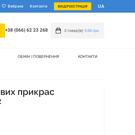
UA
Вибране
Контакти
ВХІД/РЕЄСТРАЦІЯ
+38 (066) 62 23 268
0
товар(ів)
0.00 грн.
ОБМІН І ПОВЕРНЕННЯ
КОНТАКТИ
ових прикрас
2