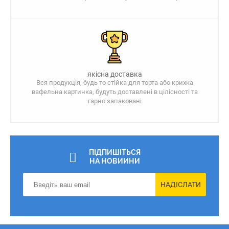
якісна доставка
Вся продукція, будь то стійка для торта або крихка
вафельна картинка, будуть доставлені в цілісності та
гарно запаковані
ПІДПИШІТЬСЯ
НА НОВИИНИ
НАДІСЛАТИ