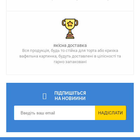
якісна доставка
Вся продукція, будь то стійка для торта або крихка
вафельна картинка, будуть доставлені в цілісності та
гарно запаковані
ПІДПИШІТЬСЯ
НА НОВИИНИ
НАДІСЛАТИ