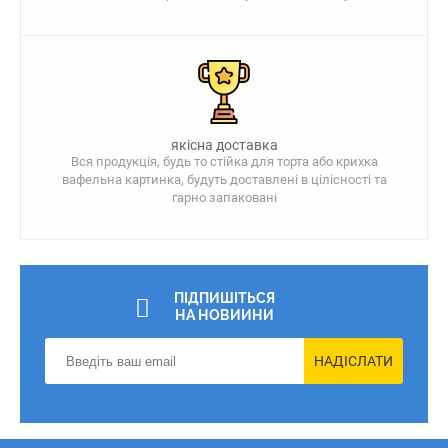
якісна доставка
Вся продукція, будь то стійка для торта або крихка
вафельна картинка, будуть доставлені в цілісності та
гарно запаковані
ПІДПИШІТЬСЯ
НА НОВИИНИ
НАДІСЛАТИ