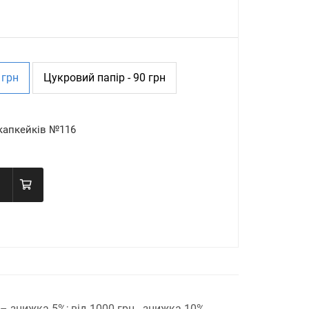
 грн
Цукровий папір - 90 грн
капкейків №116
н – знижка 5%;
від 1000 грн - знижка 10%