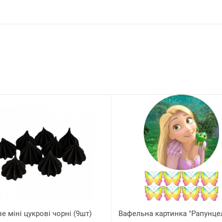
е міні цукрові чорні (9шт)
Вафельна картинка "Рапунце