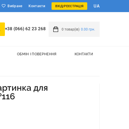
UA
Вибране
Контакти
ВХІД/РЕЄСТРАЦІЯ
+38 (066) 62 23 268
0
товар(ів)
0.00 грн.
ОБМІН І ПОВЕРНЕННЯ
КОНТАКТИ
артинка для
№116