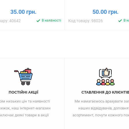
35.00 грн.
50.00 грн.
вару: 40642
В наявності
Код товару: 98026
В н
ПОСТІЙНІ АКЦІЇ
СТАВЛЕННЯ ДО КЛІЄНТІ
рім низьких цін та наявності
Ми намагаємось врахувати за
ижок, наш інтернет-магазин
наших відвідувачів, доповня
ключає деякі товари в акції
асортимент, почути кожного по