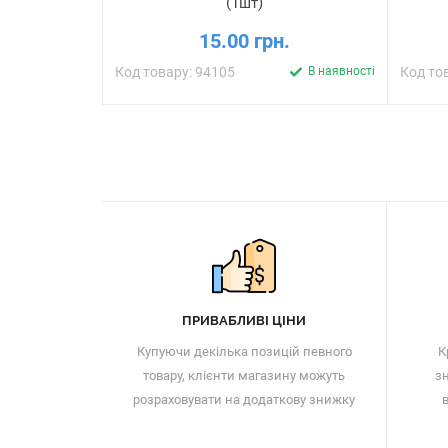
(1шт)
15.00 грн.
Код товару: 94105
В наявності
Код то
ПРИВАБЛИВІ ЦІНИ
Купуючи декілька позицій певного
К
товару, клієнти магазину можуть
зн
розраховувати на додаткову знижку
в