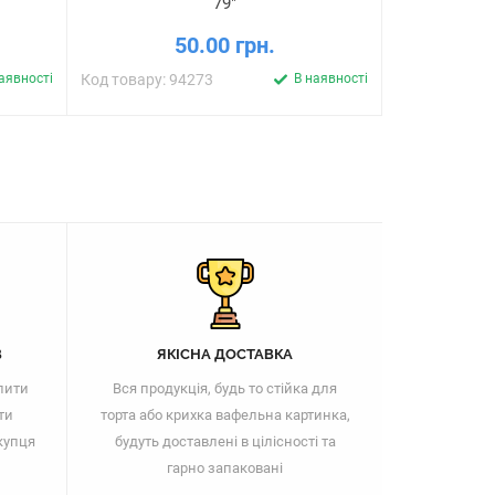
79"
50.00 грн.
аявності
Код товару: 94273
В наявності
Код товару: 
В
ЯКІСНА ДОСТАВКА
пити
Вся продукція, будь то стійка для
ти
торта або крихка вафельна картинка,
купця
будуть доставлені в цілісності та
гарно запаковані