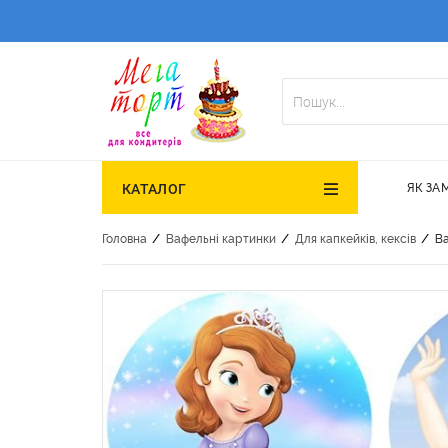
ЯК ЗА
КАТАЛОГ
/
/
/
Головна
Вафельні картинки
Для капкейків, кексів
Ва