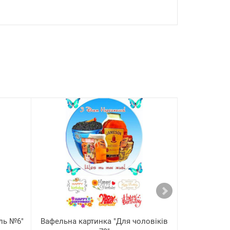
ль №6"
Вафельна картинка "Для чоловіків
Вафельна