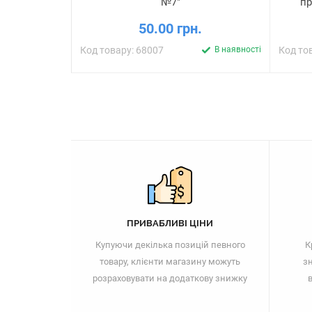
№7"
пр
50.00 грн.
Код товару: 68007
В наявності
Код то
ПРИВАБЛИВІ ЦІНИ
Купуючи декілька позицій певного
К
товару, клієнти магазину можуть
зн
розраховувати на додаткову знижку
в