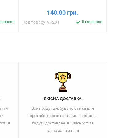
140.00 грн.
1
аявності
Код товару: 94231
В наявності
Код товару: 
В
ЯКІСНА ДОСТАВКА
пити
Вся продукція, будь то стійка для
ти
торта або крихка вафельна картинка,
купця
будуть доставлені в цілісності та
гарно запаковані