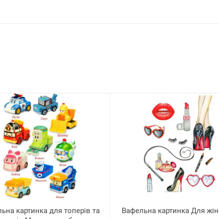
ьна картинка для топерів та
Вафельна картинка Для жін