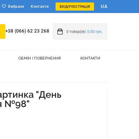
UA
Вибране
Контакти
ВХІД/РЕЄСТРАЦІЯ
+38 (066) 62 23 268
0
товар(ів)
0.00 грн.
ОБМІН І ПОВЕРНЕННЯ
КОНТАКТИ
артинка "День
я №98"