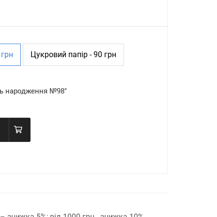
 грн
Цукровий папір - 90 грн
нь народження №98"
н – знижка 5%;
від 1000 грн - знижка 10%