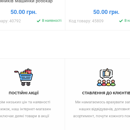
яників Машинки робокар
50.00 грн.
50.00 грн.
вару: 40792
В наявності
Код товару: 45809
В н
ПОСТІЙНІ АКЦІЇ
СТАВЛЕННЯ ДО КЛІЄНТІ
рім низьких цін та наявності
Ми намагаємось врахувати за
ижок, наш інтернет-магазин
наших відвідувачів, доповня
ключає деякі товари в акції
асортимент, почути кожного по