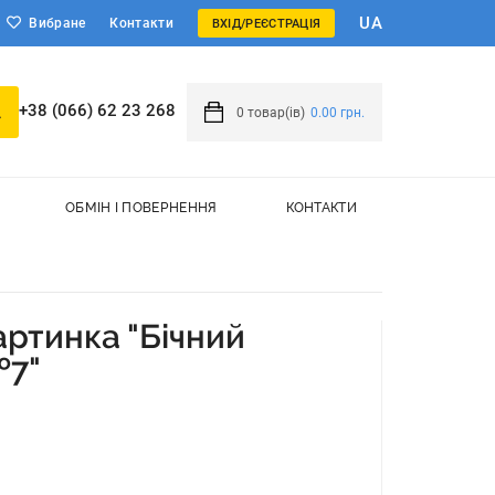
UA
Вибране
Контакти
ВХІД/РЕЄСТРАЦІЯ
+38 (066) 62 23 268
0
товар(ів)
0.00 грн.
ОБМІН І ПОВЕРНЕННЯ
КОНТАКТИ
ртинка "Бічний
№7"