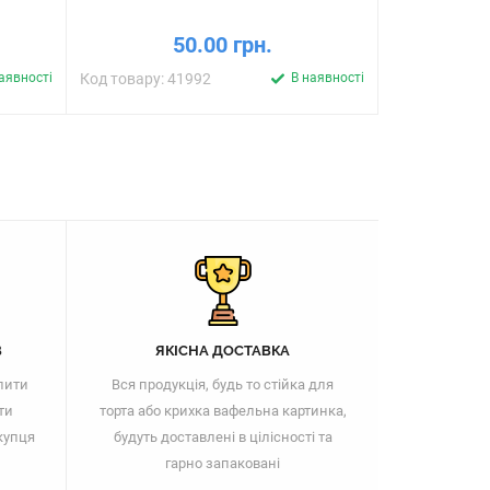
50.00 грн.
аявності
Код товару: 41992
В наявності
Код товару: 
В
ЯКІСНА ДОСТАВКА
пити
Вся продукція, будь то стійка для
ти
торта або крихка вафельна картинка,
купця
будуть доставлені в цілісності та
гарно запаковані