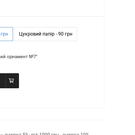
 грн
Цукровий папір - 90 грн
ний орнамент №7"
н – знижка 5%;
від 1000 грн - знижка 10%