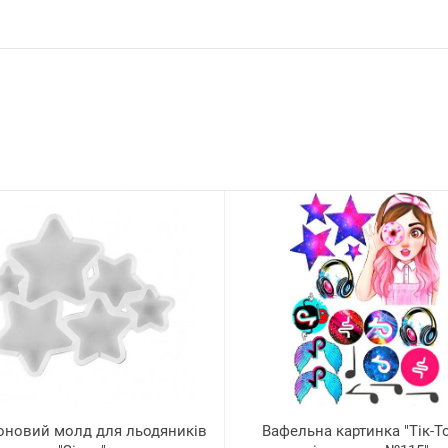
оновий молд для льодяників
Вафельна картинка "Тік-Т