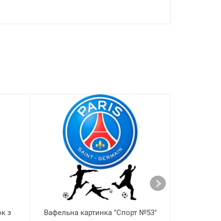
ок з
Вафельна картинка "Спорт №53"
Вафельна ка