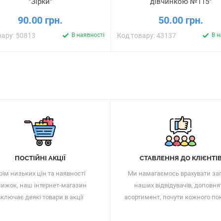
"Зірки"
дівчинкою №115"
90.00 грн.
50.00 грн.
вару: 50813
В наявності
Код товару: 43137
В н
ПОСТІЙНІ АКЦІЇ
СТАВЛЕННЯ ДО КЛІЄНТІ
рім низьких цін та наявності
Ми намагаємось врахувати за
ижок, наш інтернет-магазин
наших відвідувачів, доповня
ключає деякі товари в акції
асортимент, почути кожного по