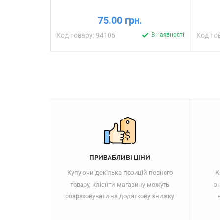
75.00 грн.
Код товару: 94106
В наявності
Код то
ПРИВАБЛИВІ ЦІНИ
Купуючи декілька позицій певного
К
товару, клієнти магазину можуть
зн
розраховувати на додаткову знижку
в