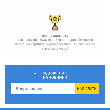
якісна доставка
Вся продукція, будь то стійка для торта або крихка
вафельна картинка, будуть доставлені в цілісності та
гарно запаковані
ПІДПИШІТЬСЯ
НА НОВИИНИ
НАДІСЛАТИ