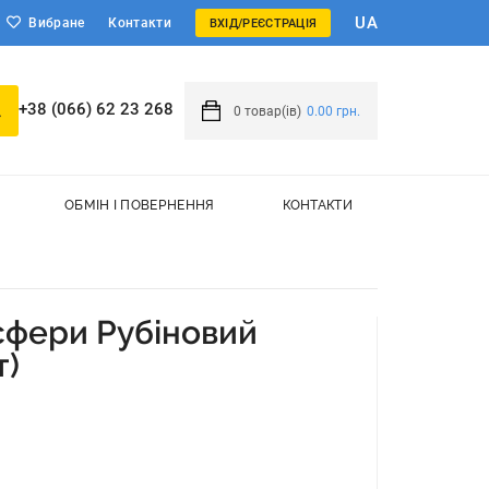
UA
Вибране
Контакти
ВХІД/РЕЄСТРАЦІЯ
+38 (066) 62 23 268
0
товар(ів)
0.00 грн.
ОБМІН І ПОВЕРНЕННЯ
КОНТАКТИ
сфери Рубіновий
т)