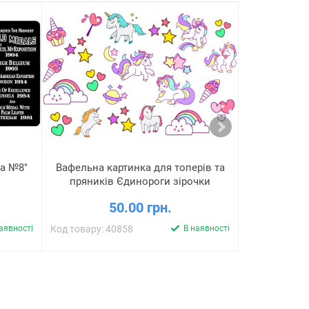
ка №8"
Вафельна картинка для топерів та
Вафельна к
пряників Єдинороги зірочки
пряник
50.00 грн.
аявності
Код товару: 40858
В наявності
Код товару: 