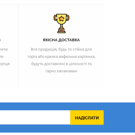
В
ЯКІСНА ДОСТАВКА
пити
Вся продукція, будь то стійка для
ти
торта або крихка вафельна картинка,
купця
будуть доставлені в цілісності та
гарно запаковані
НАДІСЛАТИ