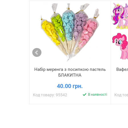
Набір меренга з посипкою пастель
Вафел
БЛАКИТНА
40.00 грн.
Код товару: 95542
В наявності
Код то