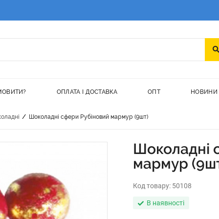
МОВИТИ?
ОПЛАТА І ДОСТАВКА
ОПТ
НОВИНИ
/
коладні
Шоколадні сфери Рубіновий мармур (9шт)
Шоколадні 
мармур (9ш
Код товару:
50108
В наявності