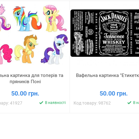
ьна картинка для топерів та
Вафельна картинка "Етикет
пряників Поні
50.00 грн.
50.00 грн.
вару: 41927
В наявності
Код товару: 98762
В н