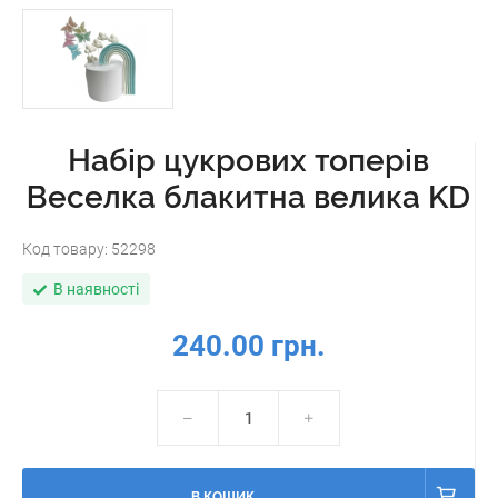
Набір цукрових топерів
Веселка блакитна велика KD
Код товару:
52298
В наявності
240.00 грн.
В КОШИК