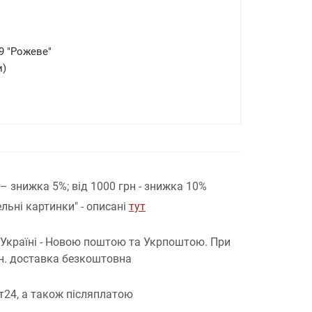
9 "Рожеве"
и)
н – знижка 5%;
від 1000 грн - знижка 10%
льні картинки" - описані
тут
 Україні - Новою поштою та Укрпоштою.
При
рн. доставка безкоштовна
т24, а також післяплатою