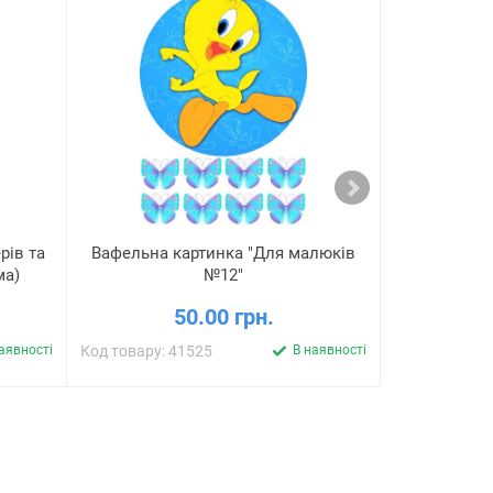
рів та
Вафельна картинка "Для малюків
Вафельна
ма)
№12"
50.00 грн.
аявності
Код товару: 41525
В наявності
Код товару: 