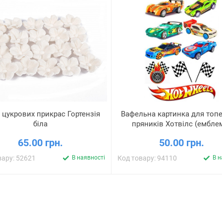
 цукрових прикрас Гортензія
Вафельна картинка для топе
біла
пряників Хотвілс (ембле
65.00 грн.
50.00 грн.
вару: 52621
В наявності
Код товару: 94110
В н