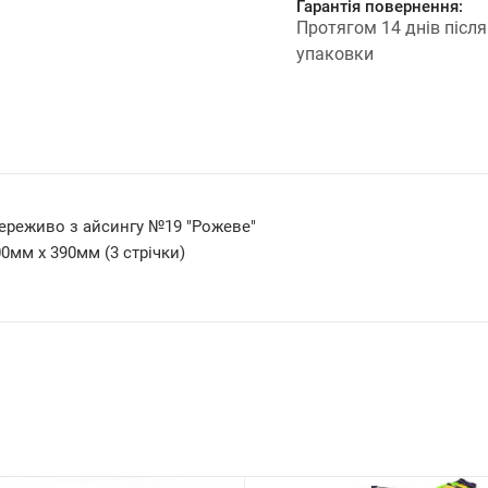
Гарантія повернення:
Протягом 14 днів після
упаковки
ереживо з айсингу №19 "Рожеве"
0мм х 390мм (3 стрічки)