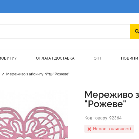
МОВИТИ?
ОПЛАТА І ДОСТАВКА
ОПТ
НОВИНИ
/
а
Мереживо з айсингу №19 "Рожеве"
Мереживо з
"Рожеве"
Код товару:
92364
Немає в наявності