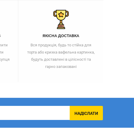
В
ЯКІСНА ДОСТАВКА
пити
Вся продукція, будь то стійка для
ти
торта або крихка вафельна картинка,
купця
будуть доставлені в цілісності та
гарно запаковані
НАДІСЛАТИ