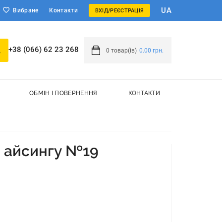
UA
Вибране
Контакти
ВХІД/РЕЄСТРАЦІЯ
+38 (066) 62 23 268
0
товар(ів)
0.00 грн.
ОБМІН І ПОВЕРНЕННЯ
КОНТАКТИ
 айсингу №19