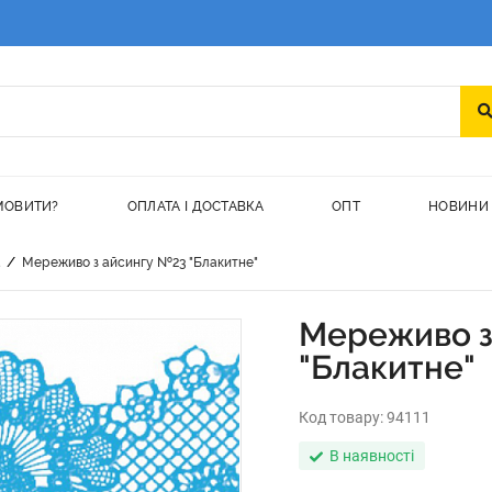
МОВИТИ?
ОПЛАТА І ДОСТАВКА
ОПТ
НОВИНИ
/
а
Мереживо з айсингу №23 "Блакитне"
Мереживо з
"Блакитне"
Код товару:
94111
В наявності