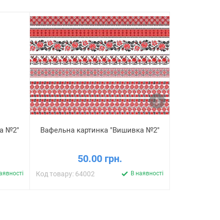
на №2"
Вафельна картинка "Вишивка №2"
Вафельна 
50.00 грн.
аявності
Код товару: 64002
В наявності
Код товару: 