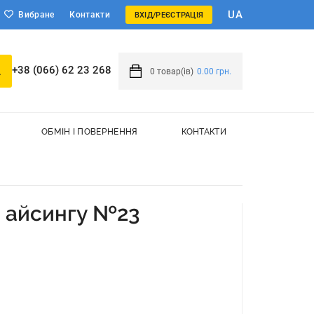
UA
Вибране
Контакти
ВХІД/РЕЄСТРАЦІЯ
+38 (066) 62 23 268
0
товар(ів)
0.00 грн.
ОБМІН І ПОВЕРНЕННЯ
КОНТАКТИ
 айсингу №23