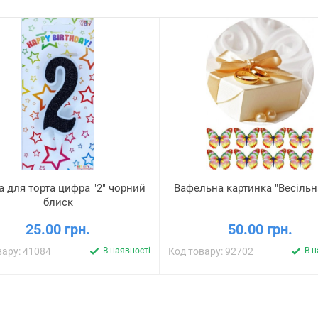
а для торта цифра "2" чорний
Вафельна картинка "Весіль
блиск
25.00 грн.
50.00 грн.
вару: 41084
В наявності
Код товару: 92702
В н