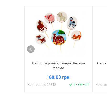
Набір цукрових топерів Весела
Свічк
ферма
160.00 грн.
Код товару: 92352
В наявності
Код то