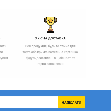
В
ЯКІСНА ДОСТАВКА
пити
Вся продукція, будь то стійка для
ти
торта або крихка вафельна картинка,
купця
будуть доставлені в цілісності та
гарно запаковані
НАДІСЛАТИ