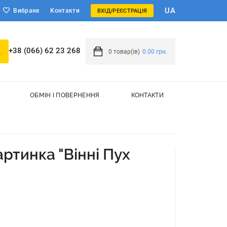
UA
Вибране
Контакти
ВХІД/РЕЄСТРАЦІЯ
+38 (066) 62 23 268
0
товар(ів)
0.00 грн.
ОБМІН І ПОВЕРНЕННЯ
КОНТАКТИ
ртинка "Вінні Пух