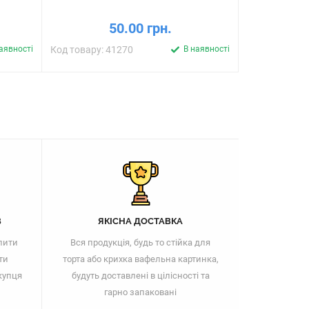
50.00 грн.
аявності
Код товару: 41270
В наявності
Код товару: 
В
ЯКІСНА ДОСТАВКА
пити
Вся продукція, будь то стійка для
ти
торта або крихка вафельна картинка,
купця
будуть доставлені в цілісності та
гарно запаковані