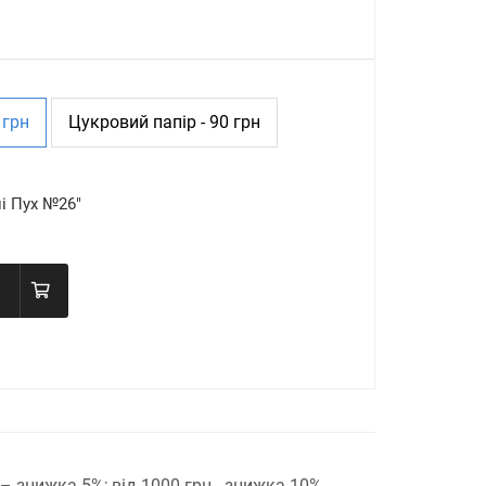
 грн
Цукровий папір - 90 грн
і Пух №26"
н – знижка 5%;
від 1000 грн - знижка 10%