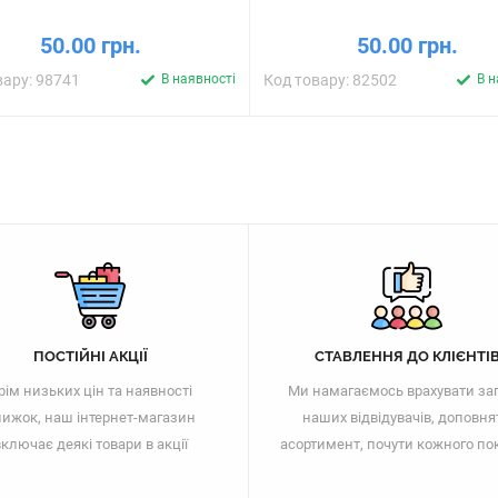
50.00 грн.
50.00 грн.
вару: 98741
В наявності
Код товару: 82502
В н
ПОСТІЙНІ АКЦІЇ
СТАВЛЕННЯ ДО КЛІЄНТІ
рім низьких цін та наявності
Ми намагаємось врахувати за
ижок, наш інтернет-магазин
наших відвідувачів, доповня
ключає деякі товари в акції
асортимент, почути кожного по