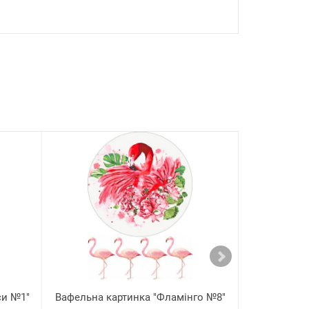
си №1"
Вафельна картинка "Фламінго №8"
Вафельна к