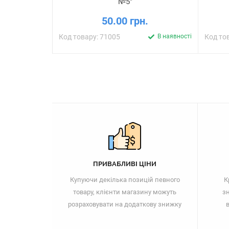
№5"
50.00 грн.
Код товару: 71005
В наявності
Код то
ПРИВАБЛИВІ ЦІНИ
Купуючи декілька позицій певного
К
товару, клієнти магазину можуть
зн
розраховувати на додаткову знижку
в