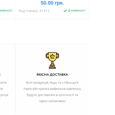
50.00 грн.
аявності
Код товару: 41312
В наявності
Код товару: 
В
ЯКІСНА ДОСТАВКА
пити
Вся продукція, будь то стійка для
ти
торта або крихка вафельна картинка,
купця
будуть доставлені в цілісності та
гарно запаковані