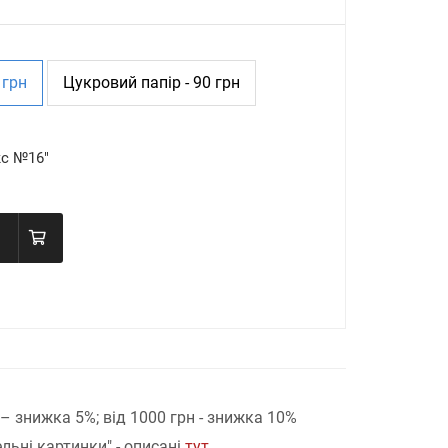
 грн
Цукровий папір - 90 грн
кс №16"
н – знижка 5%;
від 1000 грн - знижка 10%
льні картинки" - описані
тут