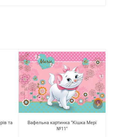
рів та
Вафельна картинка "Кішка Мері
Вафельна 
№11"