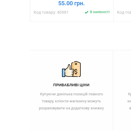
55.00 грн.
Код товару: 40981
В наявності
Код то
ПРИВАБЛИВІ ЦІНИ
Купуючи декілька позицій певного
К
товару, клієнти магазину можуть
зн
розраховувати на додаткову знижку
в