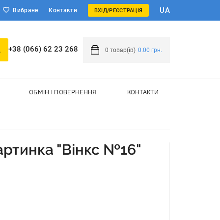
UA
Вибране
Контакти
ВХІД/РЕЄСТРАЦІЯ
+38 (066) 62 23 268
0
товар(ів)
0.00 грн.
ОБМІН І ПОВЕРНЕННЯ
КОНТАКТИ
ртинка "Вінкс №16"