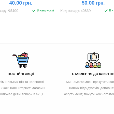
40.00 грн.
50.00 грн.
вару: 95400
В наявності
Код товару: 40839
В н
ПОСТІЙНІ АКЦІЇ
СТАВЛЕННЯ ДО КЛІЄНТІ
рім низьких цін та наявності
Ми намагаємось врахувати за
ижок, наш інтернет-магазин
наших відвідувачів, доповня
ключає деякі товари в акції
асортимент, почути кожного по