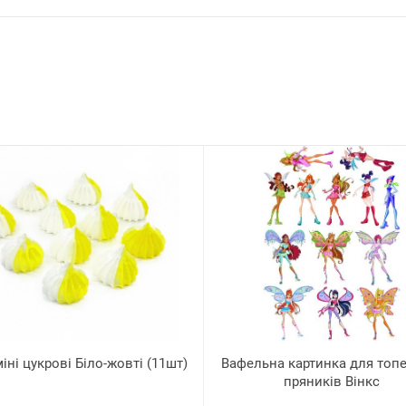
іні цукрові Біло-жовті (11шт)
Вафельна картинка для топе
пряників Вінкс