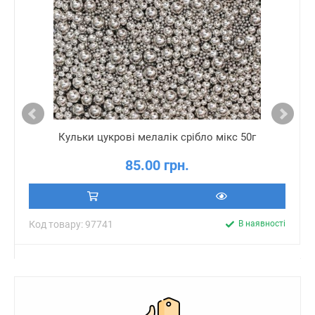
Кульки цукрові мелалік срібло мікс 50г
85.00 грн.
Код товару: 97741
В наявності