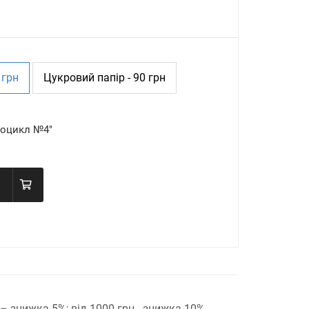
 грн
Цукровий папір - 90 грн
тоцикл №4"
н – знижка 5%;
від 1000 грн - знижка 10%