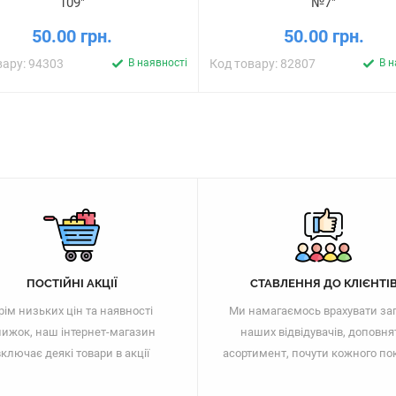
109"
№7"
50.00 грн.
50.00 грн.
вару: 94303
В наявності
Код товару: 82807
В н
ПОСТІЙНІ АКЦІЇ
СТАВЛЕННЯ ДО КЛІЄНТІ
рім низьких цін та наявності
Ми намагаємось врахувати за
ижок, наш інтернет-магазин
наших відвідувачів, доповня
ключає деякі товари в акції
асортимент, почути кожного по