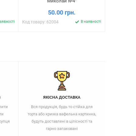
Миколай №4"
50.00 грн.
аявності
Код товару: 62004
В наявності
Код товару: 
В
ЯКІСНА ДОСТАВКА
пити
Вся продукція, будь то стійка для
ти
торта або крихка вафельна картинка,
купця
будуть доставлені в цілісності та
гарно запаковані