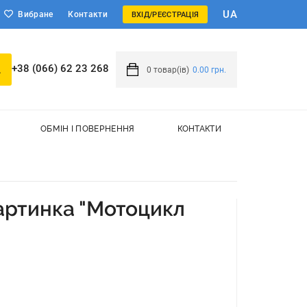
UA
Вибране
Контакти
ВХІД/РЕЄСТРАЦІЯ
+38 (066) 62 23 268
0
товар(ів)
0.00 грн.
ОБМІН І ПОВЕРНЕННЯ
КОНТАКТИ
артинка "Мотоцикл