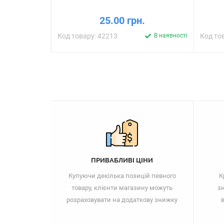
25.00 грн.
Код товару: 42213
В наявності
Код то
ПРИВАБЛИВІ ЦІНИ
Купуючи декілька позицій певного
К
товару, клієнти магазину можуть
зн
розраховувати на додаткову знижку
в