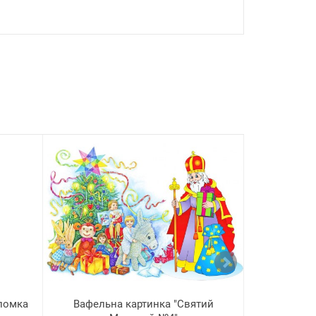
ломка
Вафельна картинка "Святий
Вафельна 