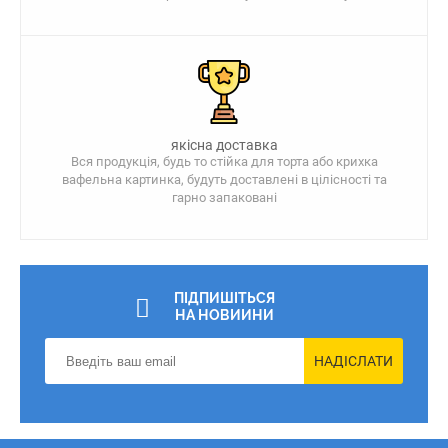
якісна доставка
Вся продукція, будь то стійка для торта або крихка
вафельна картинка, будуть доставлені в цілісності та
гарно запаковані
ПІДПИШІТЬСЯ
НА НОВИИНИ
НАДІСЛАТИ