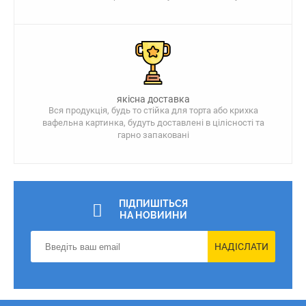
якісна доставка
Вся продукція, будь то стійка для торта або крихка
вафельна картинка, будуть доставлені в цілісності та
гарно запаковані
ПІДПИШІТЬСЯ
НА НОВИИНИ
НАДІСЛАТИ