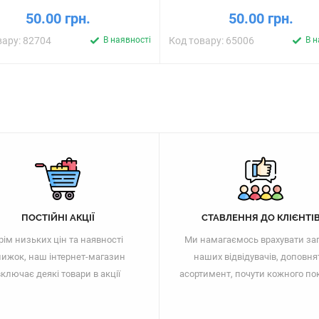
50.00 грн.
50.00 грн.
вару: 82704
В наявності
Код товару: 65006
В н
ПОСТІЙНІ АКЦІЇ
СТАВЛЕННЯ ДО КЛІЄНТІ
рім низьких цін та наявності
Ми намагаємось врахувати за
ижок, наш інтернет-магазин
наших відвідувачів, доповня
ключає деякі товари в акції
асортимент, почути кожного по