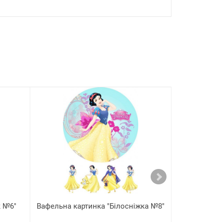
к №6"
Вафельна картинка "Білосніжка №8"
Вафельна ка