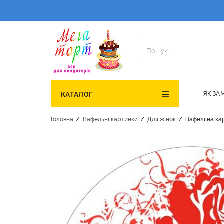
ЯК ЗА
КАТАЛОГ
/
/
/
Головна
Вафельні картинки
Для жінок
Вафельна кар