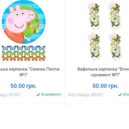
ьна картинка "Свинка Пеппа
Вафельна картинка "Біч
№1"
орнамент №7"
50.00 грн.
50.00 грн.
вару: 81001
В наявності
Код товару: 85357
В н