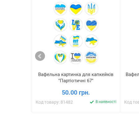
Вафельна картинка для капкейків
Вафел
"Партіотичні 67"
50.00 грн.
Код товару: 81482
В наявності
Код то