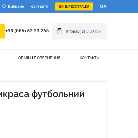
UA
Вибране
Контакти
ВХІД/РЕЄСТРАЦІЯ
+38 (066) 62 23 268
0
товар(ів)
0.00 грн.
ОБМІН І ПОВЕРНЕННЯ
КОНТАКТИ
икраса футбольний