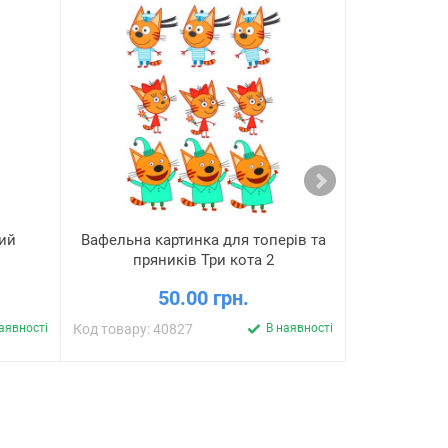
ний
Вафельна картинка для топерів та
Ваф
пряників Три кота 2
"Пер
50.00 грн.
аявності
Код товару: 40827
В наявності
Код товару: 