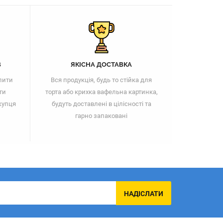
В
ЯКІСНА ДОСТАВКА
пити
Вся продукція, будь то стійка для
ти
торта або крихка вафельна картинка,
купця
будуть доставлені в цілісності та
гарно запаковані
НАДІСЛАТИ