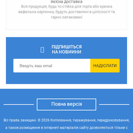
якісна доставка
Вся продукція, будь то стійка для торта або крихка
вафельна картинка, будуть доставлені в цілісності та
гарно запаковані
ПІДПИШІТЬСЯ
НА НОВИИНИ
НАДІСЛАТИ
Повна версія
Всі права захищені. © 2026 Копіювання, тиражування, передруковування,
а також розміщення в інтернеті матеріалів сайту дозволяється тільки с