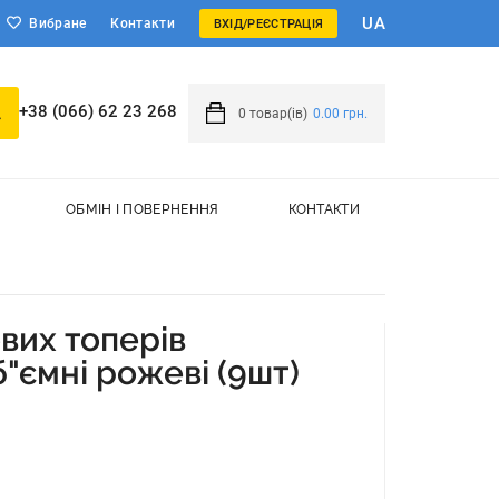
UA
Вибране
Контакти
ВХІД/РЕЄСТРАЦІЯ
+38 (066) 62 23 268
0
товар(ів)
0.00 грн.
ОБМІН І ПОВЕРНЕННЯ
КОНТАКТИ
вих топерів
"ємні рожеві (9шт)