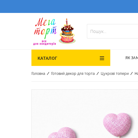
ЯК ЗА
КАТАЛОГ
/
/
/
Головна
Готовий декор для торта
Цукрові топери
Н