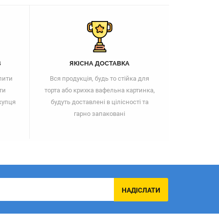
В
ЯКІСНА ДОСТАВКА
пити
Вся продукція, будь то стійка для
ти
торта або крихка вафельна картинка,
купця
будуть доставлені в цілісності та
гарно запаковані
НАДІСЛАТИ