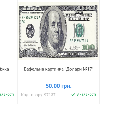
ніжка
Вафельна картинка "Долари №17"
Вафельна 
50.00 грн.
аявності
Код товару: 97137
В наявності
Код товару: 