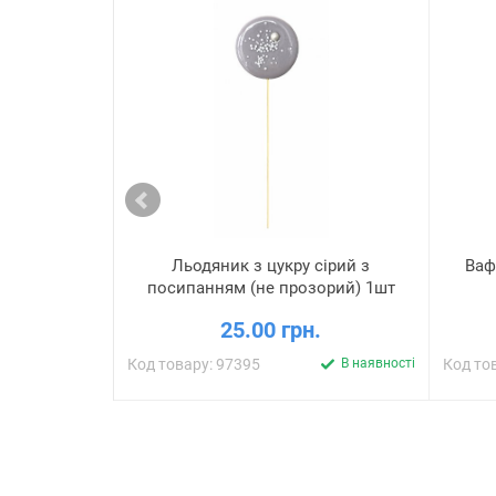
Льодяник з цукру сірий з
Ваф
посипанням (не прозорий) 1шт
25.00 грн.
Код товару: 97395
В наявності
Код то