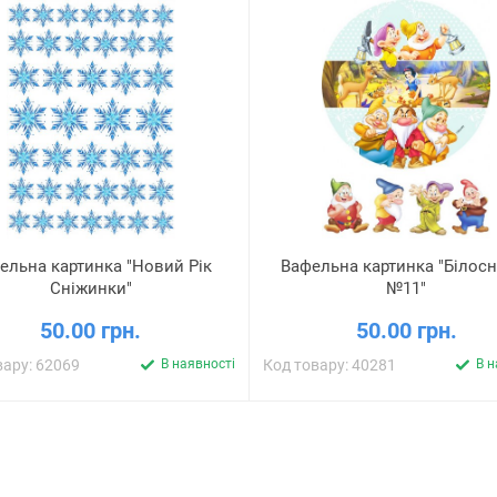
ельна картинка "Новий Рік
Вафельна картинка "Білос
Сніжинки"
№11"
50.00 грн.
50.00 грн.
вару: 62069
В наявності
Код товару: 40281
В н