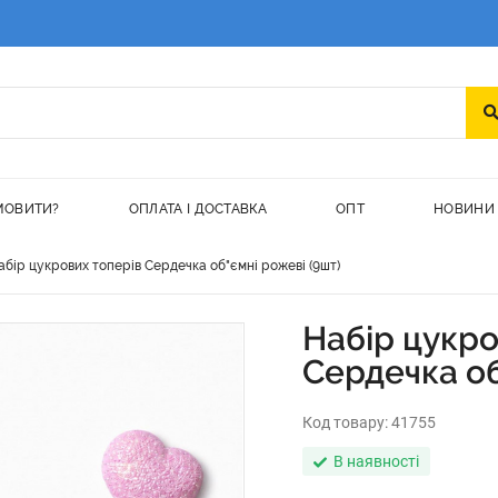
МОВИТИ?
ОПЛАТА І ДОСТАВКА
ОПТ
НОВИНИ
абір цукрових топерів Сердечка об"ємні рожеві (9шт)
Набір цукро
Сердечка об
Код товару:
41755
В наявності