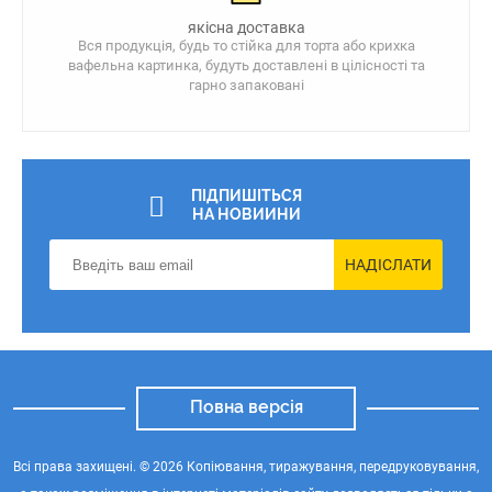
якісна доставка
Вся продукція, будь то стійка для торта або крихка
вафельна картинка, будуть доставлені в цілісності та
гарно запаковані
ПІДПИШІТЬСЯ
НА НОВИИНИ
НАДІСЛАТИ
Повна версія
Всі права захищені. © 2026 Копіювання, тиражування, передруковування,