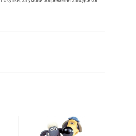
 покупки, за умови збереження заводської