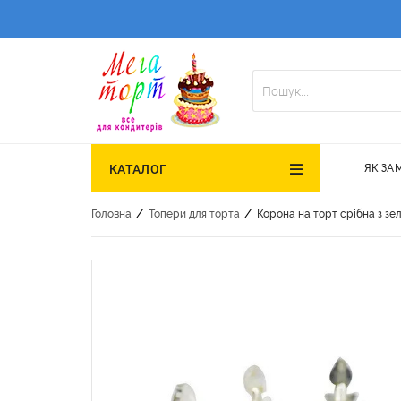
ЯК ЗА
КАТАЛОГ
/
/
Головна
Топери для торта
Корона на торт срібна з зе