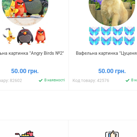
на картинка "Angry Birds №2"
Вафельна картинка "Цуценя
50.00 грн.
50.00 грн.
вару: 82602
В наявності
Код товару: 42576
В н