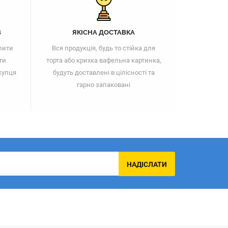
В
ЯКІСНА ДОСТАВКА
пити
Вся продукція, будь то стійка для
ти
торта або крихка вафельна картинка,
купця
будуть доставлені в цілісності та
гарно запаковані
НАДІСЛАТИ