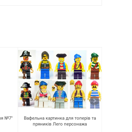
ня №7"
Вафельна картинка для топерів та
Цукро
пряників Лего персонажа