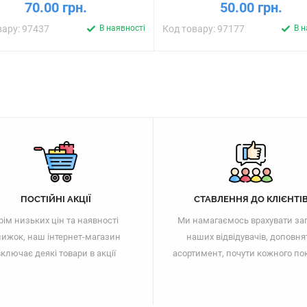
70.00 грн.
50.00 грн.
вару: 97437
В наявності
Код товару: 97177
В н
ПОСТІЙНІ АКЦІЇ
СТАВЛЕННЯ ДО КЛІЄНТІ
рім низьких цін та наявності
Ми намагаємось врахувати за
ижок, наш інтернет-магазин
наших відвідувачів, доповня
ключає деякі товари в акції
асортимент, почути кожного по