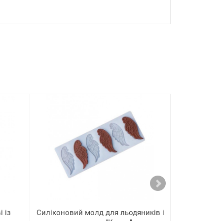
 із
Силіконовий молд для льодяників і
Вафельна 