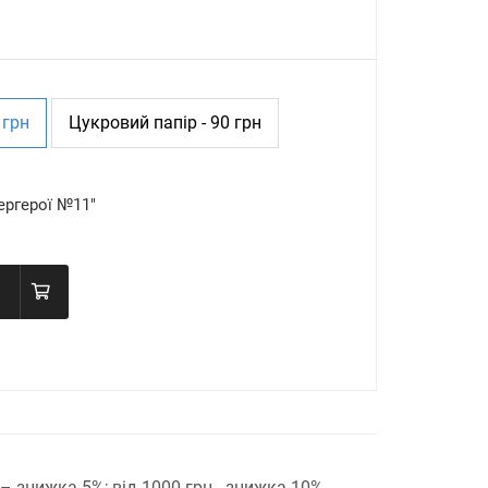
 грн
Цукровий папір - 90 грн
ергерої №11"
н – знижка 5%;
від 1000 грн - знижка 10%