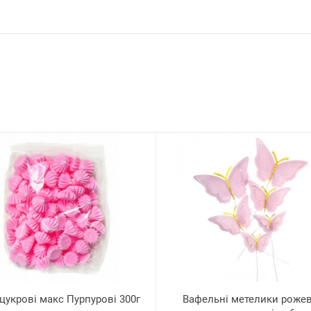
цукрові макс Пурпурові 300г
Вафельні метелики рожеві