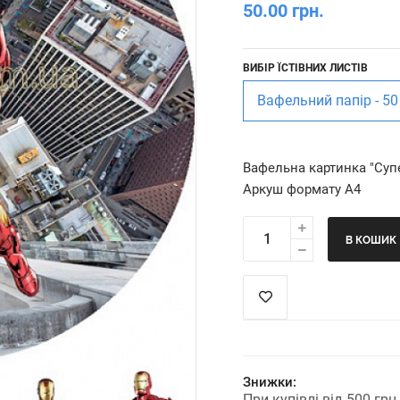
50.00 грн.
ВИБІР ЇСТІВНИХ ЛИСТІВ
Вафельний папір - 50
Вафельна картинка "Суп
Аркуш формату А4
В КОШИК
Знижки:
При купівлі від 500 гр