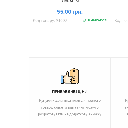
"Лайм" 5г
55.00 грн.
Код товару: 94097
В наявності
Код то
ПРИВАБЛИВІ ЦІНИ
Купуючи декілька позицій певного
К
товару, клієнти магазину можуть
зн
розраховувати на додаткову знижку
в