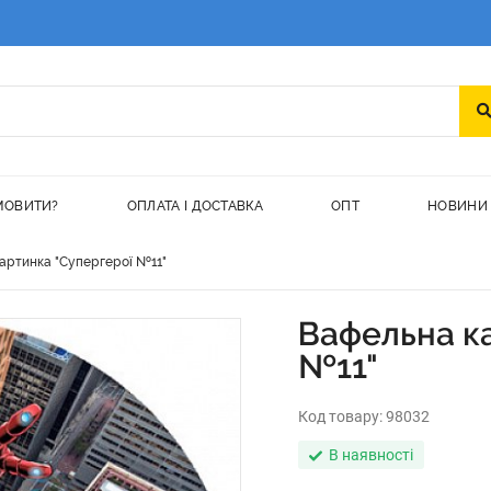
МОВИТИ?
ОПЛАТА І ДОСТАВКА
ОПТ
НОВИНИ
артинка "Супергерої №11"
Вафельна к
№11"
Код товару:
98032
В наявності