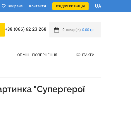
UA
Вибране
Контакти
ВХІД/РЕЄСТРАЦІЯ
+38 (066) 62 23 268
0
товар(ів)
0.00 грн.
ОБМІН І ПОВЕРНЕННЯ
КОНТАКТИ
артинка "Супергерої