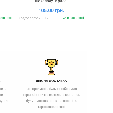
шоколаду "Крила"
105.00 грн.
аявності
Код товару: 90012
В наявності
Код товару: 
В
ЯКІСНА ДОСТАВКА
пити
Вся продукція, будь то стійка для
ти
торта або крихка вафельна картинка,
купця
будуть доставлені в цілісності та
гарно запаковані