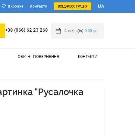
UA
Вибране
Контакти
ВХІД/РЕЄСТРАЦІЯ
+38 (066) 62 23 268
0
товар(ів)
0.00 грн.
ОБМІН І ПОВЕРНЕННЯ
КОНТАКТИ
артинка "Русалочка