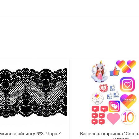
живо з айсингу №3 "Чорне"
Вафельна картинка "Соціа