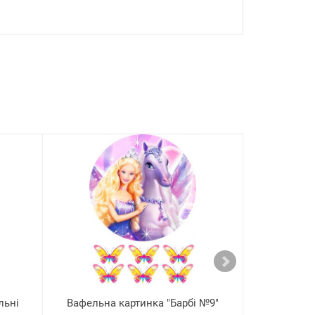
льні
Вафельна картинка "Барбі №9"
Вафельна 