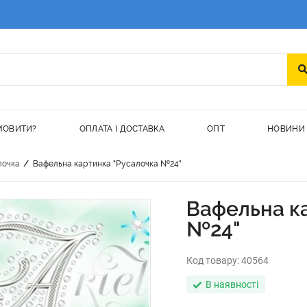
МОВИТИ?
ОПЛАТА І ДОСТАВКА
ОПТ
НОВИНИ
/
лочка
Вафельна картинка "Русалочка №24"
Вафельна к
№24"
Код товару:
40564
В наявності