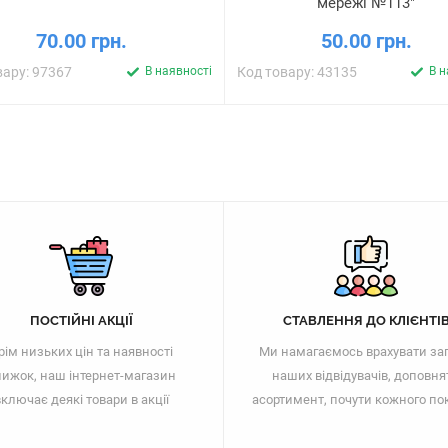
мережі №113"
70.00 грн.
50.00 грн.
вару: 97367
В наявності
Код товару: 43135
В н
ПОСТІЙНІ АКЦІЇ
СТАВЛЕННЯ ДО КЛІЄНТІ
рім низьких цін та наявності
Ми намагаємось врахувати за
ижок, наш інтернет-магазин
наших відвідувачів, доповня
ключає деякі товари в акції
асортимент, почути кожного по