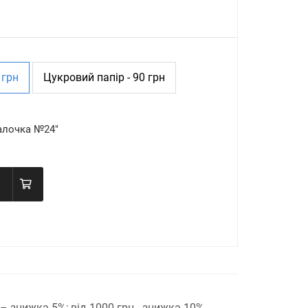
 грн
Цукровий папір - 90 грн
алочка №24"
н – знижка 5%;
від 1000 грн - знижка 10%