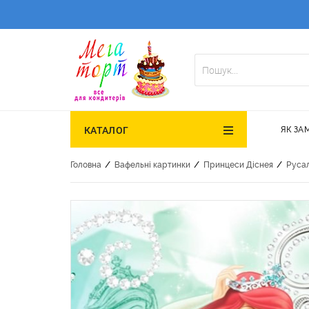
ЯК ЗА
КАТАЛОГ
/
/
/
Головна
Вафельні картинки
Принцеси Діснея
Руса