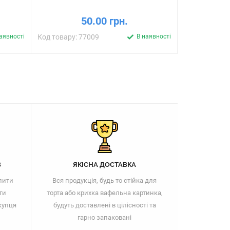
50.00 грн.
аявності
Код товару: 77009
В наявності
Код товару: 
В
ЯКІСНА ДОСТАВКА
пити
Вся продукція, будь то стійка для
ти
торта або крихка вафельна картинка,
купця
будуть доставлені в цілісності та
гарно запаковані