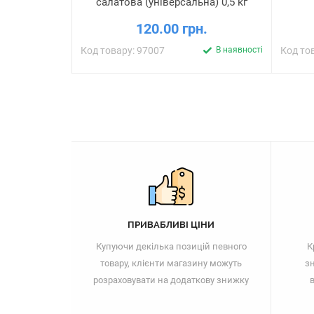
салатова (універсальна) 0,5 кг
120.00 грн.
Код товару: 97007
В наявності
Код то
ПРИВАБЛИВІ ЦІНИ
Купуючи декілька позицій певного
К
товару, клієнти магазину можуть
зн
розраховувати на додаткову знижку
в