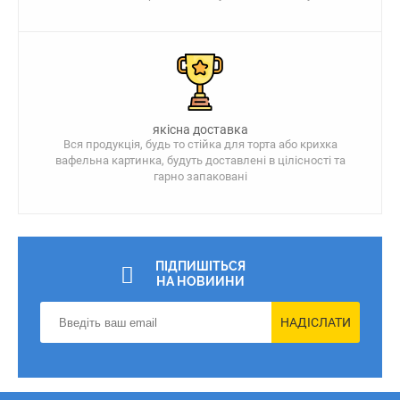
якісна доставка
Вся продукція, будь то стійка для торта або крихка
вафельна картинка, будуть доставлені в цілісності та
гарно запаковані
ПІДПИШІТЬСЯ
НА НОВИИНИ
НАДІСЛАТИ