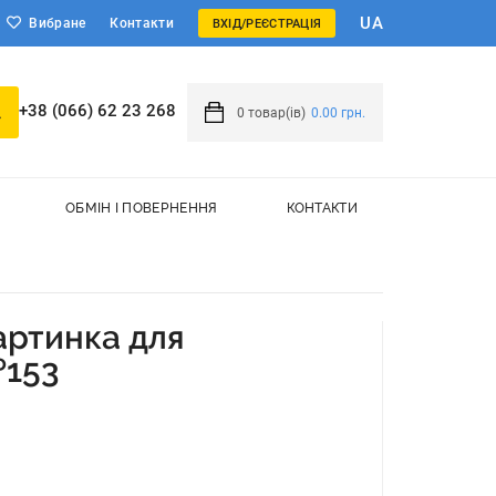
UA
Вибране
Контакти
ВХІД/РЕЄСТРАЦІЯ
+38 (066) 62 23 268
0
товар(ів)
0.00 грн.
ОБМІН І ПОВЕРНЕННЯ
КОНТАКТИ
артинка для
№153