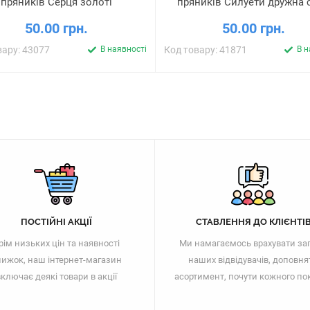
пряників Серця золоті
пряників Силуети дружна с
50.00 грн.
50.00 грн.
вару: 43077
В наявності
Код товару: 41871
В н
ПОСТІЙНІ АКЦІЇ
СТАВЛЕННЯ ДО КЛІЄНТІ
рім низьких цін та наявності
Ми намагаємось врахувати за
ижок, наш інтернет-магазин
наших відвідувачів, доповня
ключає деякі товари в акції
асортимент, почути кожного по