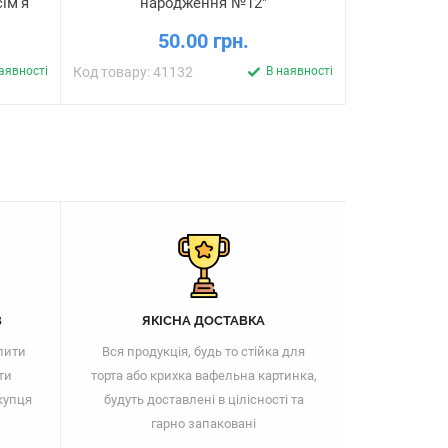
ім'я
народження №12"
п
50.00 грн.
аявності
Код товару: 41132
В наявності
Код товару: 
В
ЯКІСНА ДОСТАВКА
пити
Вся продукція, будь то стійка для
ти
торта або крихка вафельна картинка,
купця
будуть доставлені в цілісності та
гарно запаковані