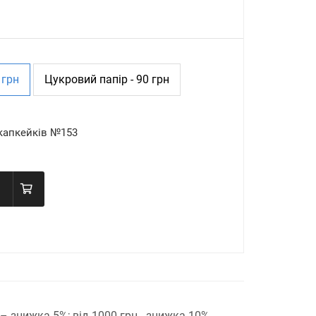
 грн
Цукровий папір - 90 грн
капкейків №153
н – знижка 5%;
від 1000 грн - знижка 10%