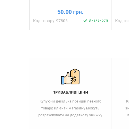
50.00 грн.
Код товару: 97806
В наявності
Код то
ПРИВАБЛИВІ ЦІНИ
Купуючи декілька позицій певного
К
товару, клієнти магазину можуть
зн
розраховувати на додаткову знижку
в