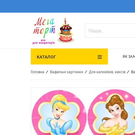
ЯК ЗА
КАТАЛОГ
/
/
/
Головна
Вафельні картинки
Для капкейків, кексів
Ва