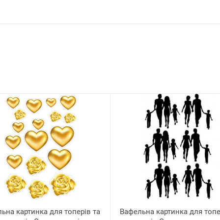
ьна картинка для топерів та
Вафельна картинка для топе