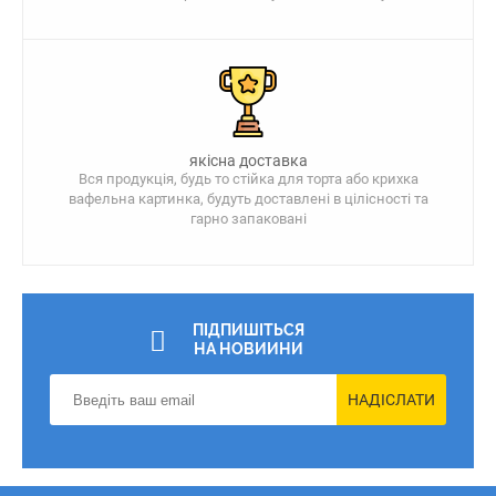
якісна доставка
Вся продукція, будь то стійка для торта або крихка
вафельна картинка, будуть доставлені в цілісності та
гарно запаковані
ПІДПИШІТЬСЯ
НА НОВИИНИ
НАДІСЛАТИ