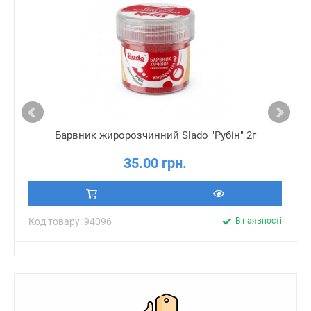
Барвник жиророзчинний Slado "Рубін" 2г
35.00 грн.
Код товару: 94096
В наявності