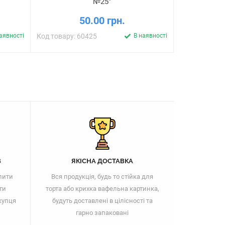
№25"
50.00 грн.
аявності
Код товару: 60425
В наявності
Код товару: 
В
ЯКІСНА ДОСТАВКА
пити
Вся продукція, будь то стійка для
ти
торта або крихка вафельна картинка,
купця
будуть доставлені в цілісності та
гарно запаковані