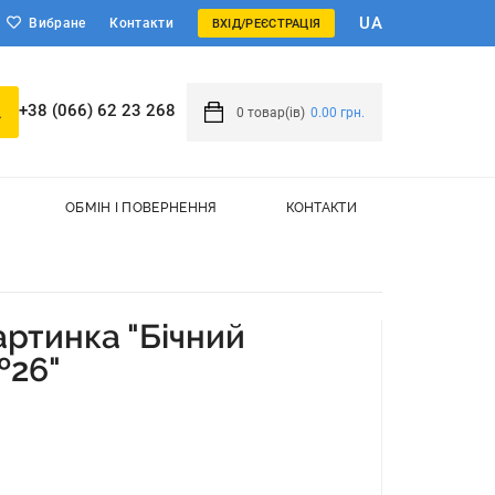
UA
Вибране
Контакти
ВХІД/РЕЄСТРАЦІЯ
+38 (066) 62 23 268
0
товар(ів)
0.00 грн.
ОБМІН І ПОВЕРНЕННЯ
КОНТАКТИ
ртинка "Бічний
№26"