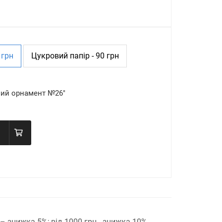
 грн
Цукровий папір - 90 грн
ний орнамент №26"
н – знижка 5%;
від 1000 грн - знижка 10%