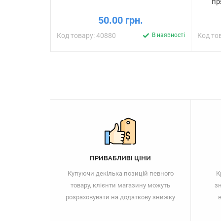
пр
50.00 грн.
Код товару: 40880
В наявності
Код то
ПРИВАБЛИВІ ЦІНИ
Купуючи декілька позицій певного
К
товару, клієнти магазину можуть
зн
розраховувати на додаткову знижку
в