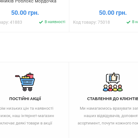
яників Роблокс мордочка
50.00 грн.
50.00 грн.
вару: 41883
В наявності
Код товару: 75018
В н
ПОСТІЙНІ АКЦІЇ
СТАВЛЕННЯ ДО КЛІЄНТІ
рім низьких цін та наявності
Ми намагаємось врахувати за
ижок, наш інтернет-магазин
наших відвідувачів, доповня
ключає деякі товари в акції
асортимент, почути кожного по