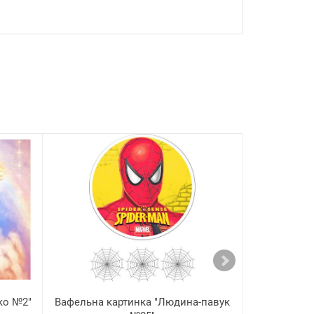
ко №2"
Вафельна картинка "Людина-павук
Вафельна