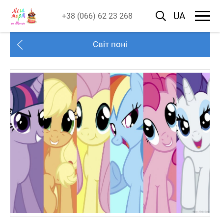
UA
+38 (066) 62 23 268
Світ поні