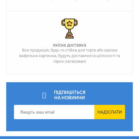
якісна доставка
Вся продукція, будь то стійка для торта або крихка
вафельна картинка, будуть доставлені в цілісності та
гарно запаковані
ПІДПИШІТЬСЯ
НА НОВИИНИ
НАДІСЛАТИ