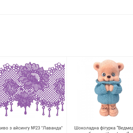
иво з айсингу №23 "Лаванда"
Шоколадна фігурка “Ведме