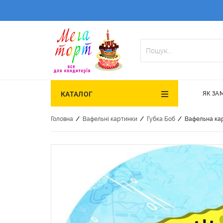
ЯК ЗА
КАТАЛОГ
/
/
/
Головна
Вафельні картинки
Губка Боб
Вафельна кар