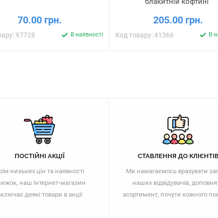
блакитній кофтині”
70.00 грн.
205.00 грн.
вару: 97728
В наявності
Код товару: 41366
В н
ПОСТІЙНІ АКЦІЇ
СТАВЛЕННЯ ДО КЛІЄНТІ
рім низьких цін та наявності
Ми намагаємось врахувати за
ижок, наш інтернет-магазин
наших відвідувачів, доповня
ключає деякі товари в акції
асортимент, почути кожного по