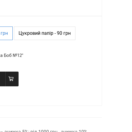
 грн
Цукровий папір - 90 грн
ка Боб №12"
н – знижка 5%;
від 1000 грн - знижка 10%