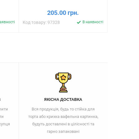
пряникі
205.00 грн.
аявності
Код товару: 97328
В наявності
Код товару: 
В
ЯКІСНА ДОСТАВКА
пити
Вся продукція, будь то стійка для
ти
торта або крихка вафельна картинка,
купця
будуть доставлені в цілісності та
гарно запаковані