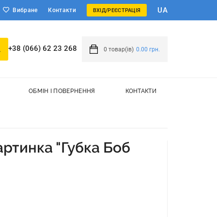
UA
Вибране
Контакти
ВХІД/РЕЄСТРАЦІЯ
+38 (066) 62 23 268
0
товар(ів)
0.00 грн.
ОБМІН І ПОВЕРНЕННЯ
КОНТАКТИ
ртинка "Губка Боб