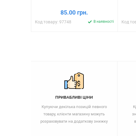
85.00 грн.
Код товару: 97748
В наявності
Код то
ПРИВАБЛИВІ ЦІНИ
Купуючи декілька позицій певного
К
товару, клієнти магазину можуть
зн
розраховувати на додаткову знижку
в