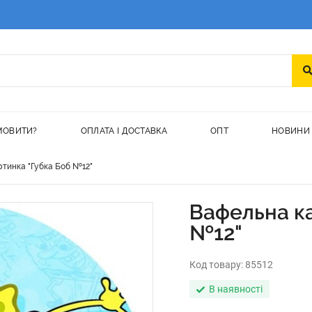
МОВИТИ?
ОПЛАТА І ДОСТАВКА
ОПТ
НОВИНИ
тинка "Губка Боб №12"
Вафельна ка
№12"
Код товару:
85512
В наявності