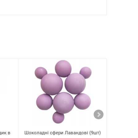
дик в
Шоколадні сфери Лавандові (9шт)
Вафельна к