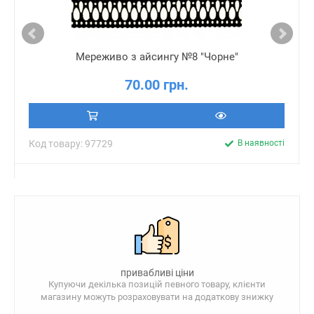
Мереживо з айсингу №8 "Чорне"
70.00 грн.
Код товару: 97729
В наявності
привабливі ціни
Купуючи декілька позицій певного товару, клієнти
магазину можуть розраховувати на додаткову знижку